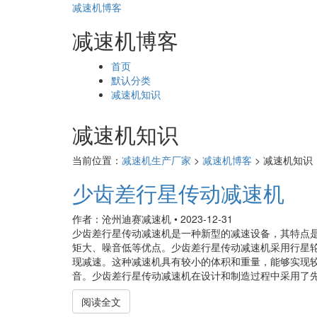
减速机博客
减速机博客
页
首页
面
默认分类
导
减速机知识
航
减速机知识
当前位置：
减速机生产厂家
>
减速机博客
>
减速机知识
少齿差行星传动减速机
作者：沧州迪赛减速机
•
2023-12-31
少齿差行星传动减速机是一种新型的减速设备，其特点
矩大、噪音低等优点。少齿差行星传动减速机采用行星
现减速。这种减速机具有较小的体积和重量，能够实现
音。少齿差行星传动减速机在设计和制造过程中采用了先进
阅读全文