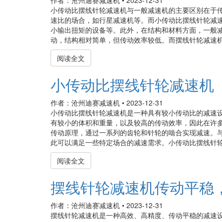
作者：沧州迪赛减速机
•
2023-12-31
小传动比摆线针轮减速机与一般减速机的主要区别在于
速比的场合，如行星减速机等。而小传动比摆线针轮减
小输出扭矩的设备等。此外，在结构和材料方面，一般
动，结构相对简单，但传动效率较低。而摆线针轮减速机采
阅读全文
小传动比摆线针轮减速机
作者：沧州迪赛减速机
•
2023-12-31
小传动比摆线针轮减速机是一种具有较小传动比的减速
有较小的体积和重量，以及较高的传动效率，因此在许
传动原理，通过一系列的齿轮和针轮的啮合实现减速。
此可以满足一些特定场合的减速需求。小传动比摆线针轮减
阅读全文
摆线针轮减速机传动平稳
作者：沧州迪赛减速机
•
2023-12-31
摆线针轮减速机是一种高效、高精度、传动平稳的减速