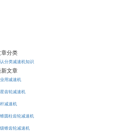
文章分类
认分类
减速机知识
最新文章
业用减速机
星齿轮减速机
杆减速机
锥圆柱齿轮减速机
级锥齿轮减速机