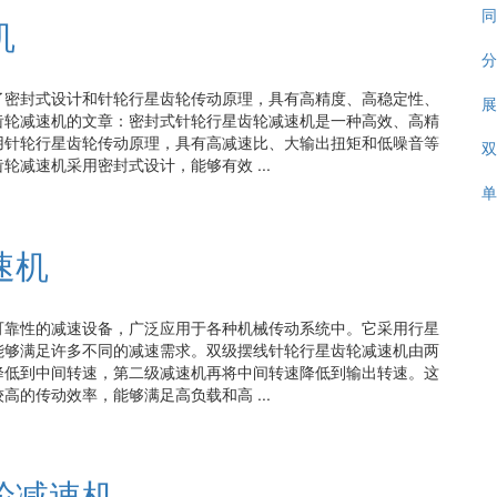
同
机
分
了密封式设计和针轮行星齿轮传动原理，具有高精度、高稳定性、
展
齿轮减速机的文章：密封式针轮行星齿轮减速机是一种高效、高精
用针轮行星齿轮传动原理，具有高减速比、大输出扭矩和低噪音等
双
减速机采用密封式设计，能够有效 ...
单
速机
可靠性的减速设备，广泛应用于各种机械传动系统中。它采用行星
能够满足许多不同的减速需求。双级摆线针轮行星齿轮减速机由两
降低到中间转速，第二级减速机再将中间转速降低到输出转速。这
的传动效率，能够满足高负载和高 ...
轮减速机