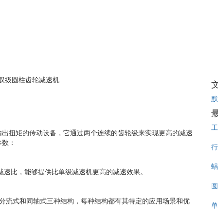
双级圆柱齿轮减速机
默
工
输出扭矩的传动设备，它通过两个连续的齿轮级来实现更高的减速
参数：
行
蜗
40的减速比，能够提供比单级减速机更高的减速效果。
圆
开式、分流式和同轴式三种结构，每种结构都有其特定的应用场景和优
单