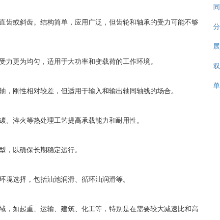
同
可以是直齿或斜齿。结构简单，应用广泛，但齿轮和轴承的受力可能不够
分
展
使得受力更为均匀，适用于大功率和变载荷的工作环境。
双
单
的中间轴，刚性相对较差，但适用于输入和输出轴同轴线的场合。
过渗碳、淬火等热处理工艺提高承载能力和耐用性。
承类型，以确保长期稳定运行。
工作环境选择，包括油池润滑、循环油润滑等。
工业领域，如起重、运输、建筑、化工等，特别是在需要较大减速比和高