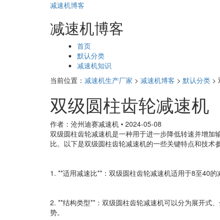
减速机博客
减速机博客
页
首页
面
默认分类
导
减速机知识
航
当前位置：
减速机生产厂家
>
减速机博客
>
默认分类
>
双级圆柱齿轮减速机
作者：沧州迪赛减速机
•
2024-05-08
双级圆柱齿轮减速机是一种用于进一步降低转速并增加
比。以下是双级圆柱齿轮减速机的一些关键特点和技术
1. **适用减速比**：双级圆柱齿轮减速机适用于8至
2. **结构类型**：双级圆柱齿轮减速机可以分为展
势。