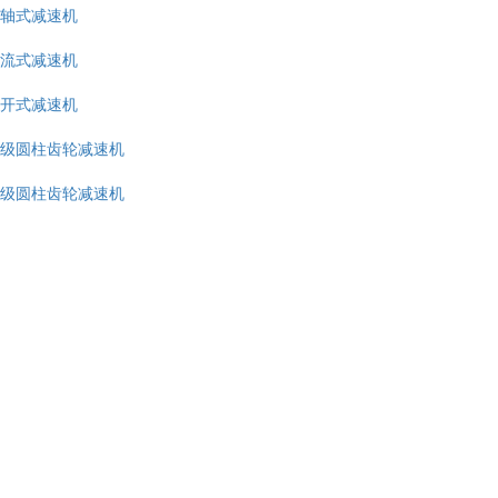
轴式减速机
流式减速机
开式减速机
级圆柱齿轮减速机
级圆柱齿轮减速机