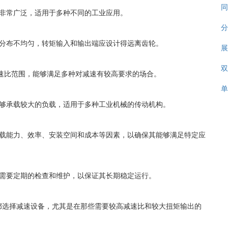
同
范围非常广泛，适用于多种不同的工业应用。
分
载荷分布不均匀，转矩输入和输出端应设计得远离齿轮。
展
双
0的减速比范围，能够满足多种对减速有较高要求的场合。
单
依然能够承载较大的负载，适用于多种工业机械的传动机构。
虑其承载能力、效率、安装空间和成本等因素，以确保其能够满足特定应
机也需要定期的检查和维护，以保证其长期稳定运行。
都选择减速设备，尤其是在那些需要较高减速比和较大扭矩输出的