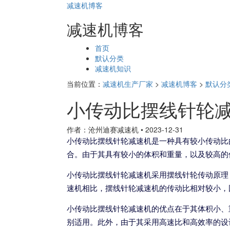
减速机博客
减速机博客
页
首页
面
默认分类
导
减速机知识
航
当前位置：
减速机生产厂家
>
减速机博客
>
默认分
小传动比摆线针轮
作者：沧州迪赛减速机
•
2023-12-31
小传动比摆线针轮减速机是一种具有较小传动比
合。由于其具有较小的体积和重量，以及较高的
小传动比摆线针轮减速机采用摆线针轮传动原理
速机相比，摆线针轮减速机的传动比相对较小，
小传动比摆线针轮减速机的优点在于其体积小、
别适用。此外，由于其采用高速比和高效率的设