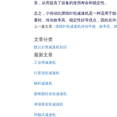
音，从而提高了设备的使用寿命和稳定性。
总之，小传动比摆线针轮减速机是一种适用于较
量轻、传动效率高、稳定性好等优点，因此在许
上一篇文章 :
摆线针轮减速机传动平稳，效率高，
文章分类
默认分类
减速机知识
最新文章
工业用减速机
行星齿轮减速机
蜗杆减速机
圆锥圆柱齿轮减速机
单级锥齿轮减速机
同轴式减速机