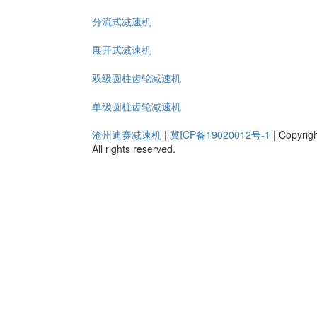
分流式减速机
展开式减速机
双级圆柱齿轮减速机
单级圆柱齿轮减速机
沧州迪赛减速机
|
冀ICP备19020012号-1
|
Copyrig
All rights reserved.