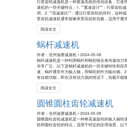
行星齿轮减速机是一种紧凑高效的传动设备，它使
速机的一些关键特点：1. **紧凑设计**：行星
用。2. **高减速比**：通过行星齿轮的排列，这种
星齿轮减速机通常能够承受高扭矩负载，适用于重负荷应用
阅读全文
蜗杆减速机
作者：沧州迪赛减速机
•
2024-05-08
蜗杆减速机是一种利用蜗杆和蜗轮啮合来传递动力
非常广泛。以下是蜗杆减速机的一些关键特性和应用：
速，蜗杆通常作为输入轴，而蜗轮则作为输出轴。2.
有自锁功能，即在没有动力源的情况下，负载不能驱动蜗杆反
阅读全文
圆锥圆柱齿轮减速机
作者：沧州迪赛减速机
•
2024-05-08
圆锥圆柱齿轮减速机是一种将高速旋转的输入轴转
轮和圆柱齿轮的特点，适用于特定的应用场景。以下是