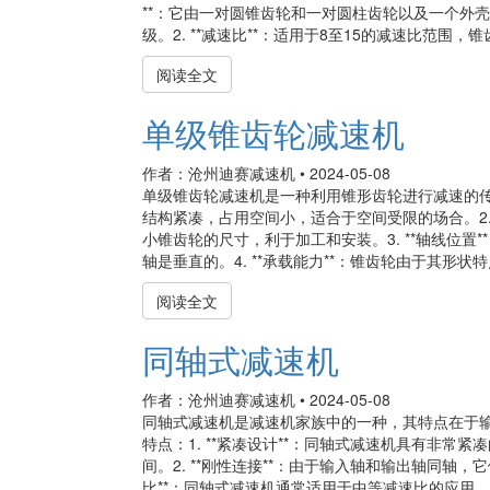
**：它由一对圆锥齿轮和一对圆柱齿轮以及一个外
级。2. **减速比**：适用于8至15的减速比范围，
阅读全文
单级锥齿轮减速机
作者：沧州迪赛减速机
•
2024-05-08
单级锥齿轮减速机是一种利用锥形齿轮进行减速的传动
结构紧凑，占用空间小，适合于空间受限的场合。2. 
小锥齿轮的尺寸，利于加工和安装。3. **轴线位
轴是垂直的。4. **承载能力**：锥齿轮由于其形状特点
阅读全文
同轴式减速机
作者：沧州迪赛减速机
•
2024-05-08
同轴式减速机是减速机家族中的一种，其特点在于
特点：1. **紧凑设计**：同轴式减速机具有非
间。2. **刚性连接**：由于输入轴和输出轴同轴，
比**：同轴式减速机通常适用于中等减速比的应用，虽