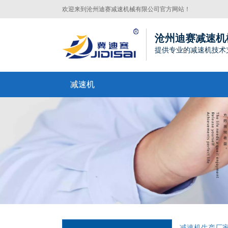
欢迎来到
沧州迪赛减速机械有限公司官方网站！
沧州迪赛减速机
提供专业的减速机技术
减速机
摆线针轮减速机
蜗轮减速机
四大系列减速机
齿轮减速机
升降机
减速机生产厂