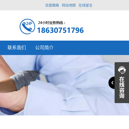
百度蜘蛛
网站地图
在线留言
联系我们
公司简介
机
平面二次包络减速机
查看详情