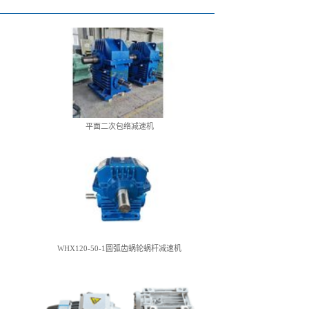
WHX120-50-1圆弧齿蜗轮蜗杆减
速机
平面二次包络减速机
查看详情
杆
RXF107-4.2-15Kw-4P-M4高速硬
齿面齿轮减速机
WHX120-50-1圆弧齿蜗轮蜗杆减速机
查看详情