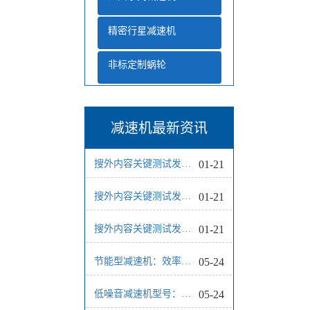
精密行星减速机
非标定制蜗轮
减速机最新资讯
搜外内容关键测试发布文章-0121-105114
01-21
搜外内容关键测试发布文章-0121-105043
01-21
搜外内容关键测试发布文章-0121-105040
01-21
节能型减速机：效率与环保的双重优势
05-24
低噪音减速机型号：静谧中的高效动力
05-24