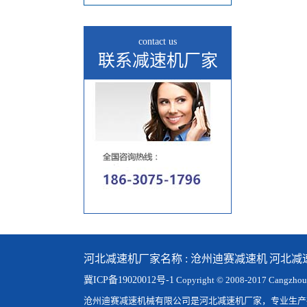
contact us
联系减速机厂家
河北减速机厂家名称 : 沧州迪赛减速机
河北减速机厂
冀ICP备19020012号-1
Copyright © 2008-2017 Cangzhou Di
沧州迪赛减速机械有限公司是河北减速机厂家，专业生产