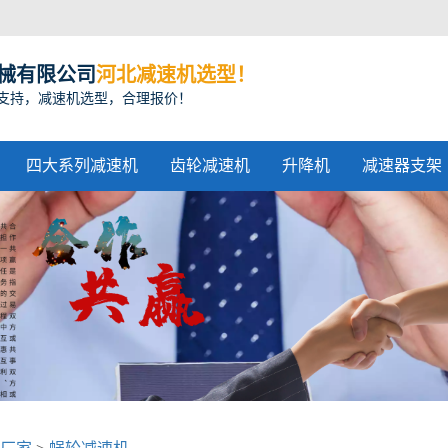
械有限公司
河北减速机选型！
支持，减速机选型，合理报价！
四大系列减速机
齿轮减速机
升降机
减速器支架
CWU蜗轮蜗杆减速机
NMRV双级组合蜗轮蜗杆减速
查看详情
查看详情