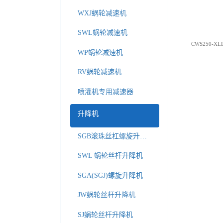
WXJ蜗轮减速机
SWL蜗轮减速机
CWS250-X
WP蜗轮减速机
RV蜗轮减速机
喷灌机专用减速器
升降机
SGB滚珠丝杠螺旋升降机
SWL 蜗轮丝杆升降机
SGA(SGJ)螺旋升降机
JW蜗轮丝杆升降机
SJ蜗轮丝杆升降机