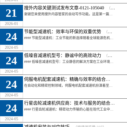
搜外内容关键测试发布文章-0121-105040
（阅读浏览量:45）
21
谢谢您来使用搜外内容管家的自动写作功能。这是第一篇自动写作文章，由测试触发发布到你的网站，方便大家体验和了解自动写作和发布流程。这里给大家简单介绍下自 ...
2026-01
节能型减速机：效率与环保的双重优势
（阅读浏览量:231）
24
#### 节能型减速机：工业节能的新选择随着全球能源危机和环保意识的增强，节能型减速机成为了工业领域中的新宠。它们以其高效率和低能耗的特点，为工业生产 ...
2024-05
低噪音减速机型号：静谧中的高效动力
（阅读浏览量:236）
24
#### 低噪音减速机型号：工业静音的解决方案在工业环境中，噪音控制是一个重要的考量因素。低噪音减速机型号的出现，为需要安静工作环境的场合提供了理想的 ...
2024-05
伺服电机配套减速机：精确与效率的结合
（阅读浏览量
24
在自动化和精密控制领域，伺服电机配套减速机扮演着至关重要的角色。伺服电机以其精确的控制能力而闻名，而配套的减速机则能够提供所需的扭矩和速度，确保机械系 ...
2024-05
行星齿轮减速机供应商：技术与服务的结合
（阅读浏
24
#### 行星齿轮减速机：精密动力传输的心脏在现代工业中，动力传输的精确性和可靠性至关重要。行星齿轮减速机作为机械传动系统中的核心部件，以其高效的传动 ...
2024-05
减速机安装与对中技巧