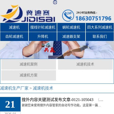
减速机
摆线针轮减速机
蜗轮减速机
四大系列减速机
齿轮减速机
升降机
减速器支架
联系我们
减速机案例
减速机技术
减速机方案
减速机生产厂家
>
减速机技术
搜外内容关键测试发布文章-0121-105043
（阅读浏览量:38）
21
谢谢您来使用搜外内容管家的自动写作功能。这是第一篇自动写作文章，由测试触发发布到你的网站，方便大家体验和了解自动写作和发布流程。这里给大家简单介绍下自 ...
2026-01