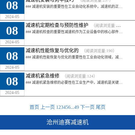
（阅读浏览量:237）
08
### 减速机安装的重要性在工业自动化系统中，减速机的正确安装对于确保整个机械系统的稳定运行至关重要。**减速机安装方法**的正确与否直接影响到减速机 ...
2024-05
减速机定期检查与预防性维护
（阅读浏览量:198）
08
### 减速机检查的重要性减速机作为工业设备中的核心部件，其稳定性和可靠性对整个生产流程至关重要。进行**减速机检查**是预防故障和延长设备寿命的有效 ...
2024-05
减速机性能恢复与优化的
（阅读浏览量:190）
08
### 减速机性能恢复与优化的重要性在工业自动化领域，减速机是实现精确运动控制和增加输出扭矩的关键组件。随着使用时间的增长，减速机可能会出现性能下降。 ...
2024-05
减速机紧急维修
（阅读浏览量:124）
08
### 减速机紧急维修的必要性在工业生产中，减速机是关键的传动部件，其性能直接影响到整个生产线的运行效率。当减速机出现故障时，必须迅速进行**减速机紧 ...
2024-05
首页
上一页
1
2
3
4
5
6
...
49
下一页
尾页
沧州迪赛减速机