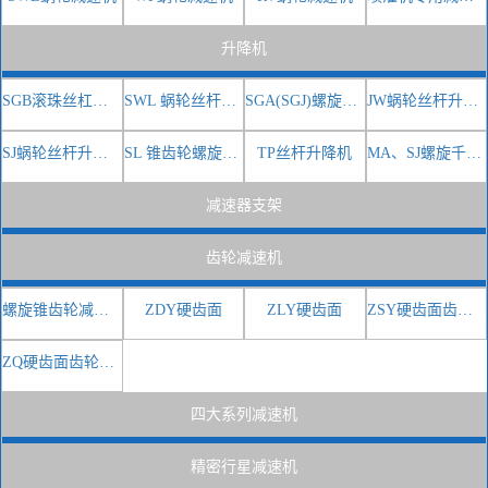
升降机
SGB滚珠丝杠螺旋升降机
SWL 蜗轮丝杆升降机
SGA(SGJ)螺旋升降机
JW蜗轮丝杆升降机
SJ蜗轮丝杆升降机
SL 锥齿轮螺旋升降机
TP丝杆升降机
MA、SJ螺旋千斤顶
减速器支架
齿轮减速机
螺旋锥齿轮减速机
ZDY硬齿面
ZLY硬齿面
ZSY硬齿面齿轮减速器
ZQ硬齿面齿轮减速器
四大系列减速机
精密行星减速机