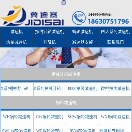
减速机
摆线针轮减速机
蜗轮减速机
四大系列减速机
齿轮减速机
升降机
减速器支架
联系我们
摆线针轮减速机
X系列摆线针轮减速机
B系列摆线针轮减速机
8000摆线减速机
微型摆线减速机
蜗轮减速机
WH蜗轮减速机
CW蜗轮减速机
SCW蜗轮减速机
WXJ蜗轮减速机
SWL蜗轮减速机
WP蜗轮减速机
RV蜗轮减速机
喷灌机专用减速器