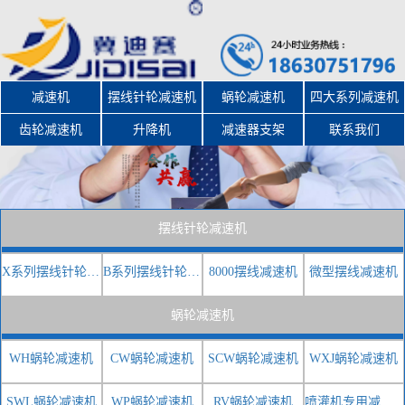
减速机
摆线针轮减速机
蜗轮减速机
四大系列减速机
齿轮减速机
升降机
减速器支架
联系我们
摆线针轮减速机
X系列摆线针轮减速机
B系列摆线针轮减速机
8000摆线减速机
微型摆线减速机
蜗轮减速机
WH蜗轮减速机
CW蜗轮减速机
SCW蜗轮减速机
WXJ蜗轮减速机
SWL蜗轮减速机
WP蜗轮减速机
RV蜗轮减速机
喷灌机专用减速器