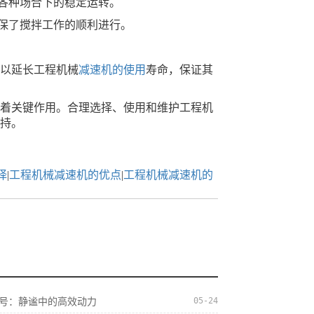
在各种场合下的稳定运转。
确保了搅拌工作的顺利进行。
以延长工程机械
减速机的使用
寿命，保证其
着关键作用。合理选择、使用和维护工程机
持。
择
|
工程机械减速机的优点
|
工程机械减速机的
05-24
号：静谧中的高效动力