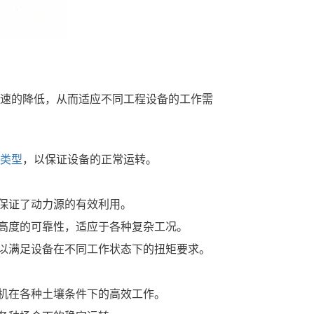
速的降低，从而适应不同工程设备的工作需
类型
，以保证设备的正常运转。
保证了动力源的有效利用。
有高度的可靠性，适应于各种复杂工况。
，以满足设备在不同工作状态下的扭矩要求。
掘机在各种土壤条件下的高效工作。