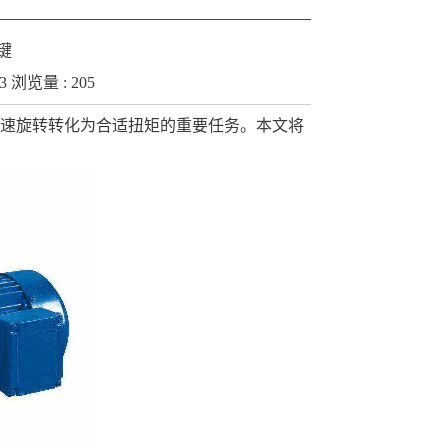
键
43 浏览量 : 205
高速旋转转化为合适扭矩的重要任务。本文将