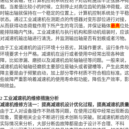
递给安装轴，在计算机控制系统控制下对齿轮施加半正弦脉冲荷
载。当差值比较小的时候，立刻停止对高位齿轮的脉冲荷载，这
时输出轴就保持在一个稳定的位置上，计算机控制系统处于平稳
状态。通过工业减速机在测距点的传感器对变形部位进行对接，
从而获得动态荷载作用下所产生的弯沉值，并保证箱体
最
高
位处
能排除箱内气体。工业减速机与执行机构和原动机组装时，应该
对减速机输出轴进行清洗，并监测输出轴是否有划痕或者污物。
由于工业减速机的运行环境十分恶劣，其操作要求、运行条件与
环境要求十分严格。减速机在运行或者使用中经常出现各种故
障，比如渗漏、磨损以及减速机齿轮轴轴径等问题。一般来说，
减速机齿轮轴轴径磨损主要部位是轴头或者键槽等，产生此类故
障主要是由于频繁启动，加上部分零件材质不符合相应标准。这
些故障严重影响着减速机的使用寿命和功能，降低生产效率，影
响效益。
2 工业减速机的维修措施分析
减速机维修方法一：提高减速机设计优化过程，提高减速机质量
由于工人对设备操作不熟练等问题，在使用过程中经常出现断齿
现象，需要相关企业不断进行技术创新与突破。就减速机断齿的
实际情况来分析，大部分断齿故障都是由于设计不合理、不科