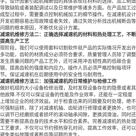
学。设计因素引起机械断齿的具体表现在材料的选择、加工制造
导致缺陷或者装配调试以及日常维护等诸多方面。在产品加工过
成型过程中，需要重点控制机械加工的细节操作。在减速机设计
开发初期容易出现故障或者失效，通过失效分析找出机械断齿等
问题的根本原因，不断优化设计方案。
减速机维修方法二：正确选择减速机的材料和热处理工艺，不断
提高生产工艺
现阶段，我们可以使用套料切割软件就产品的实际情况开发出许
多功能，齿轮的材质成分必须符合要求，质量管理人员除了调整
发生质量问题的产品工艺外，还可采用冲击韧性高的低碳合金
钢，提高齿轮的强度和内应力。操作人员必须严格控制每项环
节。保证减速机在后期使用中的安全性与耐用性。
减速机维修方法三：加强减速机的日常维护与检修工作
做好机组的大小设备检修治理，及时发现设备存在的隐患或者其
他故障.不仅可以保证设备的性能及作业效率，还能在一定程度
上增加企业的经济效益。对于检查出来的问题要及时处理，绝不
可强制运转，除了对减速机轴、齿轮进行修理或者更换外，也可
以调节已经磨损或者损坏的滚动轴承间隙，更换润滑油，同时还
需要不断提高自身的技术水平和综合素养。完善减速机的热处理
工艺要求，不仅可以节约预热穿孔时间，提高工作效率，还可以
避免类似故障或者断齿等问题的发生。