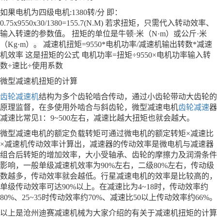
如果电机为四级电机:1380转/分 即：
0.75x9550x30/1380=155.7(N.M) 若求扭矩，只需代入转动效率、
输入转速的参数值。 扭矩的单位是牛顿·米（N·m）或公斤·米
（Kg·m）。 减速机扭矩=9550*电机功率/减速机输出转数*减速
机效率 这是扭矩的公式 电机功率=扭矩÷9550×电机功率输入转
数÷速比÷使用系数
微型减速机扭矩的计算
齿轮减速机
结构为多个齿轮啮合传动，通过小齿轮带动大齿轮的
原理监督，在多使用外啮合与斜齿轮，微型减速电机
齿轮减速
器
减速比常见1：9~500左右，减速比越大扭矩也就会越大。
微型减速电机的额定负载转矩可通过微电机的额定转矩×减速比
×减速机传动效率计算出，减速器的传动效率是微电机与减速器
组合后转矩的增加效率，大小受轴承、齿轮的摩擦力及润滑条件
影响，一般单级减速机效率为90%左右，二级80%左右，传动级
数越多，传动效率就会越低。行星减速电机的效率是比较高的，
单级传动效率可达90%以上。在减速比为4~18时，传动效率约
80%、25~35时传动效率约70%、减速比50以上传动效率约66%。
以上是沧州迪赛减速机械为大家介绍的有关于减速机扭矩的计算