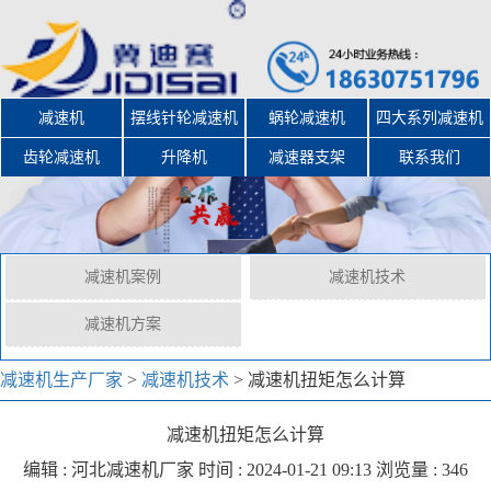
减速机
摆线针轮减速机
蜗轮减速机
四大系列减速机
齿轮减速机
升降机
减速器支架
联系我们
减速机案例
减速机技术
减速机方案
减速机生产厂家
>
减速机技术
>
减速机扭矩怎么计算
减速机扭矩怎么计算
编辑 :
河北减速机厂家
时间 : 2024-01-21 09:13 浏览量 : 346