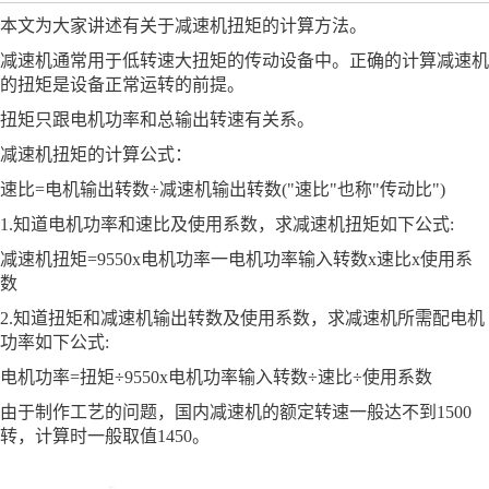
本文为大家讲述有关于减速机扭矩的计算方法。
减速机通常用于低转速大扭矩的传动设备中。正确的计算减速机
的扭矩是设备正常运转的前提。
扭矩只跟电机功率和总输出转速有关系。
减速机扭矩的计算公式：
速比=电机输出转数÷减速机输出转数("速比"也称"传动比")
1.知道电机功率和速比及使用系数，求减速机扭矩如下公式:
减速机扭矩=9550x电机功率一电机功率输入转数x速比x使用系
数
2.知道扭矩和减速机输出转数及使用系数，求减速机所需配电机
功率如下公式:
电机功率=扭矩÷9550x电机功率输入转数÷速比÷使用系数
由于制作工艺的问题，国内减速机的额定转速一般达不到1500
转，计算时一般取值1450。